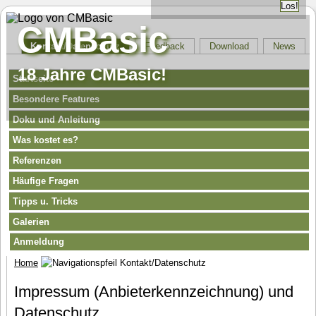
CMBasic
Kontakt/Datenschutz
Feedback
Download
News
18 Jahre CMBasic!
Startseite
Besondere Features
Doku und Anleitung
Was kostet es?
Referenzen
Häufige Fragen
Tipps u. Tricks
Galerien
Anmeldung
Home
Kontakt/Datenschutz
Impressum (Anbieterkennzeichnung) und
Datenschutz