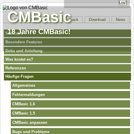
CMBasic
Kontakt/Datenschutz
Feedback
Download
News
18 Jahre CMBasic!
Startseite
Besondere Features
Doku und Anleitung
Was kostet es?
Referenzen
Häufige Fragen
Allgemeines
Fehlermeldungen
CMBasic 1.6
CMBasic 1.5
CMBasic anpassen
Bugs und Probleme