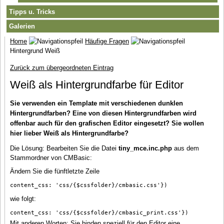
Tipps u. Tricks
Galerien
Home
Häufige Fragen
Hintergrund Weiß
Zurück zum übergeordneten Eintrag
Weiß als Hintergrundfarbe für Editor
Sie verwenden ein Template mit verschiedenen dunklen
Hintergrundfarben? Eine von diesen Hintergrundfarben wird
offenbar auch für den grafischen Editor eingesetzt? Sie wollen
hier lieber Weiß als Hintergrundfarbe?
Die Lösung: Bearbeiten Sie die Datei
tiny_mce.inc.php
aus dem
Stammordner von CMBasic:
Ändern Sie die fünftletzte Zeile
content_css: 'css/{$cssfolder}/cmbasic.css'})
wie folgt:
content_css: 'css/{$cssfolder}/cmbasic_print.css'})
Mit anderen Worten: Sie binden speziell für den Editor eine